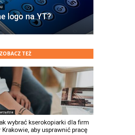
GU
ne logo na YT?
ZOBACZ TEŻ
arzędzia
ak wybrać kserokopiarki dla firm
 Krakowie, aby usprawnić pracę