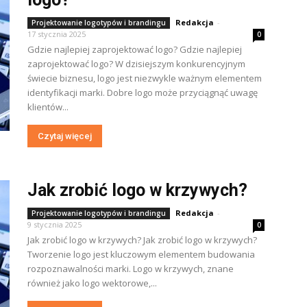
Redakcja
-
Projektowanie logotypów i brandingu
17 stycznia 2025
0
Gdzie najlepiej zaprojektować logo? Gdzie najlepiej
zaprojektować logo? W dzisiejszym konkurencyjnym
świecie biznesu, logo jest niezwykle ważnym elementem
identyfikacji marki. Dobre logo może przyciągnąć uwagę
klientów...
Czytaj więcej
Jak zrobić logo w krzywych?
Redakcja
-
Projektowanie logotypów i brandingu
9 stycznia 2025
0
Jak zrobić logo w krzywych? Jak zrobić logo w krzywych?
Tworzenie logo jest kluczowym elementem budowania
rozpoznawalności marki. Logo w krzywych, znane
również jako logo wektorowe,...