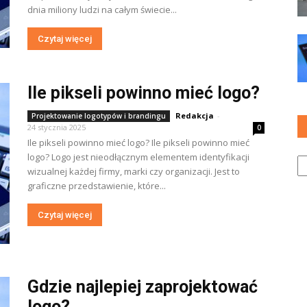
dnia miliony ludzi na całym świecie...
Czytaj więcej
Ile pikseli powinno mieć logo?
Redakcja
-
Projektowanie logotypów i brandingu
24 stycznia 2025
0
Ile pikseli powinno mieć logo? Ile pikseli powinno mieć
Ka
logo? Logo jest nieodłącznym elementem identyfikacji
wizualnej każdej firmy, marki czy organizacji. Jest to
graficzne przedstawienie, które...
Czytaj więcej
Gdzie najlepiej zaprojektować
logo?