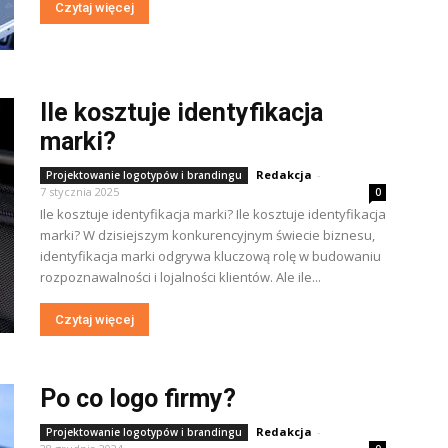
Czytaj więcej
Ile kosztuje identyfikacja
marki?
Redakcja
-
Projektowanie logotypów i brandingu
7 stycznia 2025
0
Ile kosztuje identyfikacja marki? Ile kosztuje identyfikacja
marki? W dzisiejszym konkurencyjnym świecie biznesu,
identyfikacja marki odgrywa kluczową rolę w budowaniu
rozpoznawalności i lojalności klientów. Ale ile...
Czytaj więcej
Po co logo firmy?
Redakcja
-
Projektowanie logotypów i brandingu