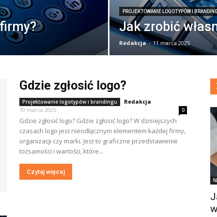
PROJEKTOWANIE LOGOTYPÓW I BRANDIN
 firmy?
Jak zrobić włas
Redakcja
-
11 marca 2025
Gdzie zgłosić logo?
Redakcja
-
Projektowanie logotypów i brandingu
10 marca 2025
0
Gdzie zgłosić logo? Gdzie zgłosić logo? W dzisiejszych
czasach logo jest nieodłącznym elementem każdej firmy,
organizacji czy marki. Jest to graficzne przedstawienie
tożsamości i wartości, które...
Czytaj więcej
N
J
w