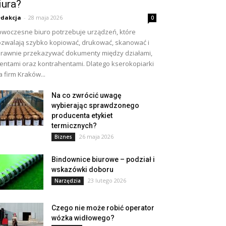
iura?
dakcja
-
28 maja 2026
0
woczesne biuro potrzebuje urządzeń, które
zwalają szybko kopiować, drukować, skanować i
rawnie przekazywać dokumenty między działami,
ientami oraz kontrahentami. Dlatego kserokopiarki
a firm Kraków...
Na co zwrócić uwagę
wybierając sprawdzonego
producenta etykiet
termicznych?
26 maja 2026
Biznes
Bindownice biurowe – podział i
wskazówki doboru
23 lutego 2026
Narzędzia
Czego nie może robić operator
wózka widłowego?