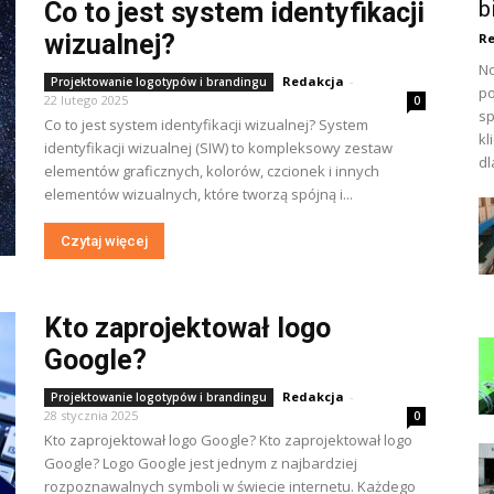
b
Co to jest system identyfikacji
wizualnej?
Re
No
Redakcja
-
Projektowanie logotypów i brandingu
po
22 lutego 2025
0
sp
Co to jest system identyfikacji wizualnej? System
kl
identyfikacji wizualnej (SIW) to kompleksowy zestaw
dl
elementów graficznych, kolorów, czcionek i innych
elementów wizualnych, które tworzą spójną i...
Czytaj więcej
Kto zaprojektował logo
Google?
Redakcja
-
Projektowanie logotypów i brandingu
28 stycznia 2025
0
Kto zaprojektował logo Google? Kto zaprojektował logo
Google? Logo Google jest jednym z najbardziej
rozpoznawalnych symboli w świecie internetu. Każdego