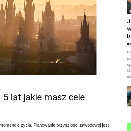
N
J
w
b
Re
No
po
sp
kl
dl
 5 lat jakie masz cele
 momencie życia. Planowanie przyszłości zawodowej jest