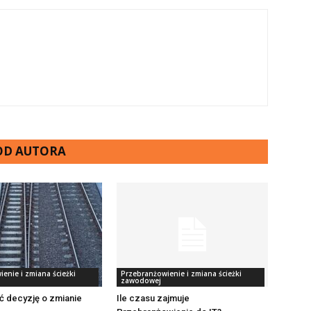
 OD AUTORA
enie i zmiana ścieżki
Przebranżowienie i zmiana ścieżki
zawodowej
ć decyzję o zmianie
Ile czasu zajmuje