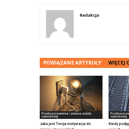
Redakcja
POWIĄZANE ARTYKUŁY
WIĘCEJ
Przebranżowienie i zmiana ścieżki
Przebranżowi
zawodowej
zawodowej
Jaka jest Twoja motywacja do
Kiedy podją