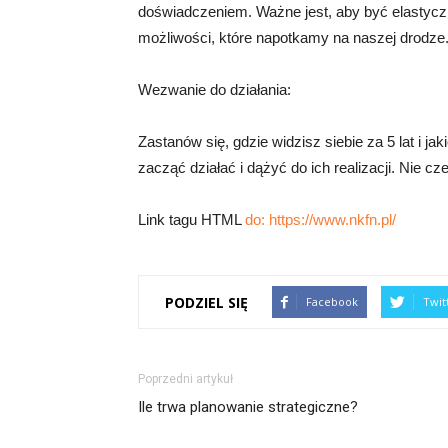
doświadczeniem. Ważne jest, aby być elastyc
możliwości, które napotkamy na naszej drodze
Wezwanie do działania:
Zastanów się, gdzie widzisz siebie za 5 lat i
zacząć działać i dążyć do ich realizacji. Nie cz
Link tagu HTML
do:
https://www.nkfn.pl/
PODZIEL SIĘ
Facebook
Twit
Poprzedni artykuł
Ile trwa planowanie strategiczne?