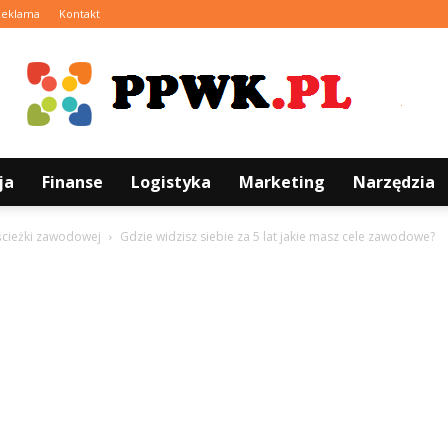
Reklama
Kontakt
ja
Finanse
Logistyka
Marketing
Narzędzia
PPWK.pl
ścieżki zawodowej
Gdzie widzisz siebie za 5 lat jakie masz cele zawodowe?