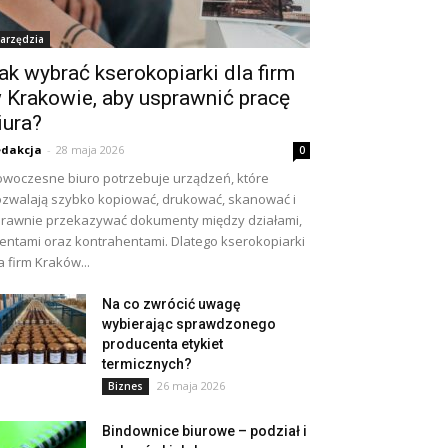
arzędzia
ak wybrać kserokopiarki dla firm
 Krakowie, aby usprawnić pracę
iura?
dakcja
-
28 maja 2026
0
woczesne biuro potrzebuje urządzeń, które
zwalają szybko kopiować, drukować, skanować i
rawnie przekazywać dokumenty między działami,
ientami oraz kontrahentami. Dlatego kserokopiarki
a firm Kraków...
Na co zwrócić uwagę
wybierając sprawdzonego
producenta etykiet
termicznych?
26 maja 2026
Biznes
Bindownice biurowe – podział i