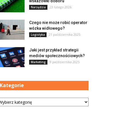
wskazówki doboru
23 lutego 2026
Narzędzia
Czego nie może robić operator
wózka widłowego?
21 października 2025
Logistyka
Jaki jest przykład strategii
mediów społecznościowych?
9 października 2025
Marketing
Kategorie
tegorie