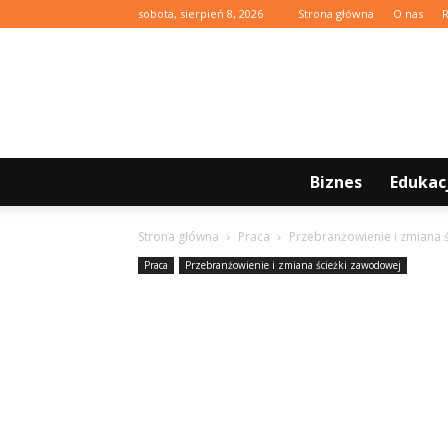
sobota, sierpień 8, 2026
Strona główna
O nas
Biznes
Edukac
Strona główna
Praca
Przebranżowienie i zmiana 
Praca
Przebranżowienie i zmiana ścieżki zawodowej