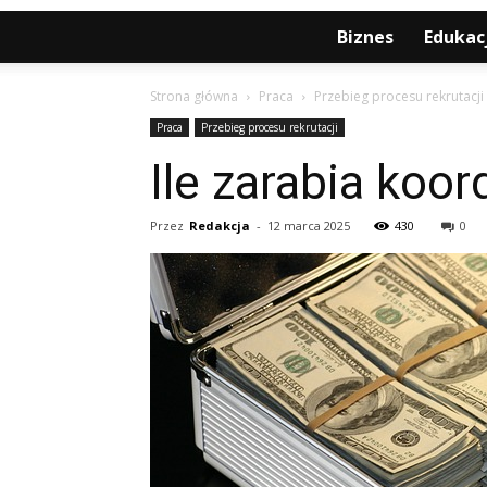
Biznes
Edukac
Strona główna
Praca
Przebieg procesu rekrutacji
Praca
Przebieg procesu rekrutacji
Ile zarabia koor
Przez
Redakcja
-
12 marca 2025
430
0