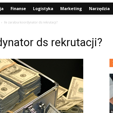
ja
Finanse
Logistyka
Marketing
Narzędzia
Ile zarabia koordynator ds rekrutacji?
dynator ds rekrutacji?
N