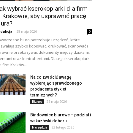
ak wybrać kserokopiarki dla firm
 Krakowie, aby usprawnić pracę
iura?
dakcja
-
28 maja 2026
0
woczesne biuro potrzebuje urządzeń, które
zwalają szybko kopiować, drukować, skanować i
rawnie przekazywać dokumenty między działami,
ientami oraz kontrahentami. Dlatego kserokopiarki
a firm Kraków...
Na co zwrócić uwagę
wybierając sprawdzonego
producenta etykiet
termicznych?
26 maja 2026
Biznes
Bindownice biurowe – podział i
wskazówki doboru
23 lutego 2026
Narzędzia