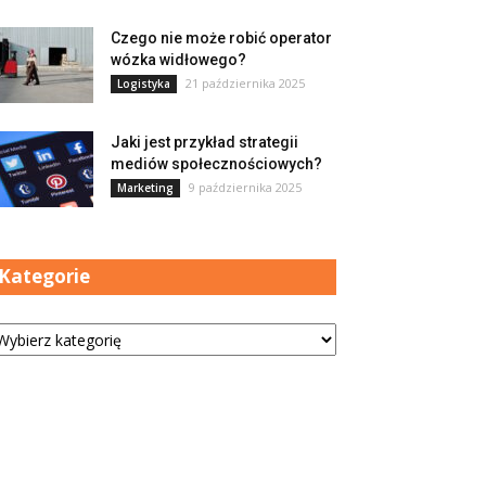
Czego nie może robić operator
wózka widłowego?
21 października 2025
Logistyka
Jaki jest przykład strategii
mediów społecznościowych?
9 października 2025
Marketing
Kategorie
tegorie