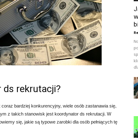
J
w
b
Re
No
po
sp
kl
dl
 ds rekrutacji?
 coraz bardziej konkurencyjny, wiele osób zastanawia się,
m z takich stanowisk jest koordynator ds rekrutacji. W
wiemy się, jakie są typowe zarobki dla osób pełniących tę