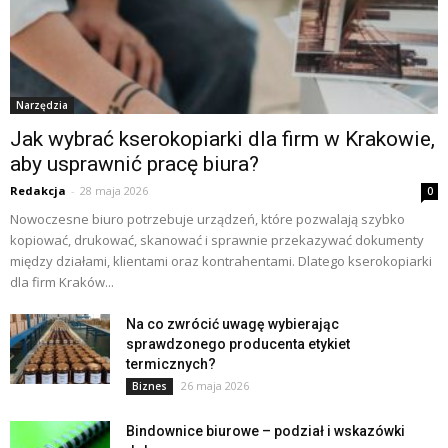
Narzędzia
Jak wybrać kserokopiarki dla firm w Krakowie,
aby usprawnić pracę biura?
Redakcja
-
28 maja 2026
0
Nowoczesne biuro potrzebuje urządzeń, które pozwalają szybko
kopiować, drukować, skanować i sprawnie przekazywać dokumenty
między działami, klientami oraz kontrahentami. Dlatego kserokopiarki
dla firm Kraków...
Na co zwrócić uwagę wybierając
sprawdzonego producenta etykiet
termicznych?
26 maja 2026
Biznes
Bindownice biurowe – podział i wskazówki