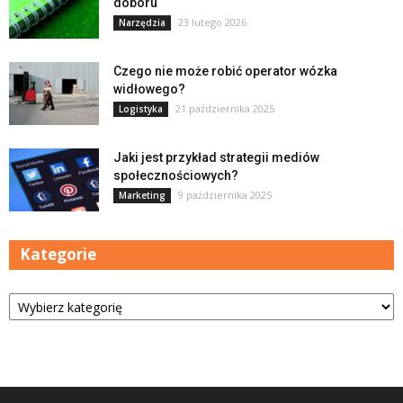
doboru
23 lutego 2026
Narzędzia
Czego nie może robić operator wózka
widłowego?
21 października 2025
Logistyka
Jaki jest przykład strategii mediów
społecznościowych?
9 października 2025
Marketing
Kategorie
Kategorie